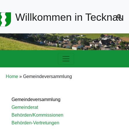
Header-
Willkommen in Tecknau
Navigation
Hauptnavigation
Pfadnavigation
Home
Gemeindeversammlung
Detailnavigation
Gemeindeversammlung
Politik
Gemeinderat
Behörden/Kommissionen
Behörden-Vertretungen