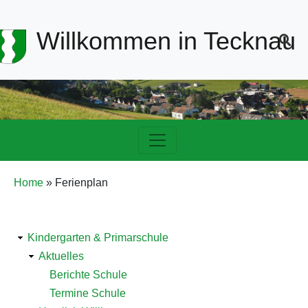
Header-
Willkommen in Tecknau
Navigation
Hauptnavigation
Pfadnavigation
Home
Ferienplan
Detailnavigation
Kindergarten & Primarschule
Bildung
Aktuelles
Berichte Schule
Termine Schule