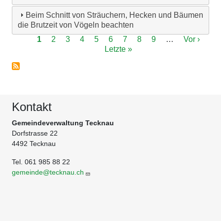
Beim Schnitt von Sträuchern, Hecken und Bäumen
die Brutzeit von Vögeln beachten
Seitennummerierung
Aktuelle
1
Page
2
Page
3
Page
4
Page
5
Page
6
Page
7
Page
8
Page
9
…
Nächste
Vor ›
Let
Seite
Letzte »
Seite
Sei
Kontakt
Gemeindeverwaltung Tecknau
Dorfstrasse 22
4492 Tecknau
Tel. 061 985 88 22
gemeinde@tecknau.ch