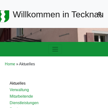
Header-
Willkommen in Tecknau
Navigation
Hauptnavigation
Pfadnavigation
Home
Aktuelles
Detailnavigation
Aktuelles
Verwaltung
Verwaltung
Mitarbeitende
Dienstleistungen