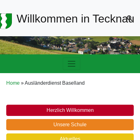
Header-
Willkommen in Tecknau
Navigation
Hauptnavigation
Pfadnavigation
Home
Ausländerdienst Baselland
Schule
Herzlich Willkommen
Unsere Schule
Aktuelles