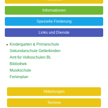
Informationen
Spezielle Förderung
Links und Dienste
Detailnavigation
Kindergarten & Primarschule
Bildung
Sekundarschule Gelterkinden
Amt für Volksschulen BL
Information
Bibliothek
Musikschule
Ferienplan
Schule
Mitteilungen
Aktuelles
Termine