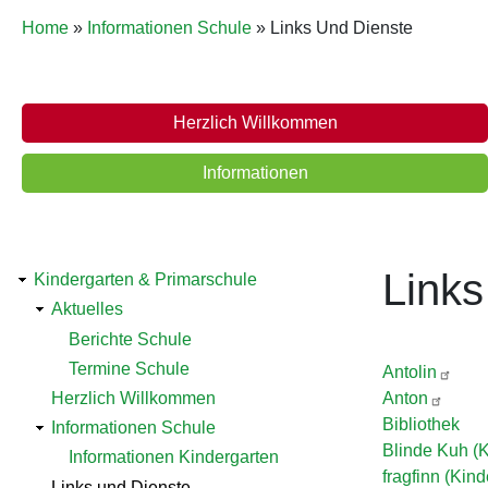
Pfadnavigation
Home
Informationen Schule
Links Und Dienste
Schule
Herzlich Willkommen
Informationen
Detailnavigation
Links
Kindergarten & Primarschule
Aktuelles
Bildung
Berichte Schule
Termine Schule
Antolin
Herzlich Willkommen
Anton
Bibliothek
Informationen Schule
Blinde Kuh (K
Informationen Kindergarten
fragfinn (Kind
Links und Dienste