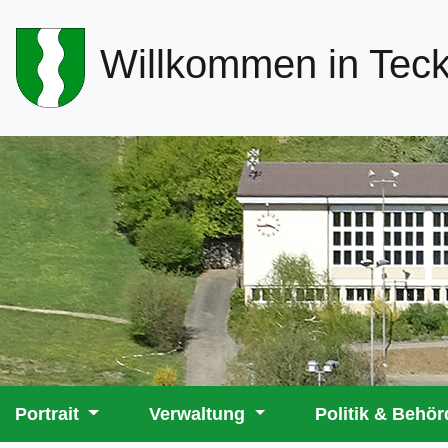
Header-
Willkommen in Tec
Navigation
Hauptnavigation
Portrait
Verwaltung
Politik & Behö