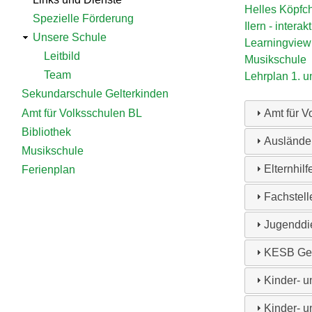
Helles Köpfch
Spezielle Förderung
Ilern - intera
Unsere Schule
Learningview
Leitbild
Musikschule
Team
Lehrplan 1. u
Sekundarschule Gelterkinden
Amt für Volksschulen BL
Amt für V
Bibliothek
Auslände
Musikschule
Elternhil
Ferienplan
Fachstell
Jugenddie
KESB Gel
Kinder- u
Kinder- 