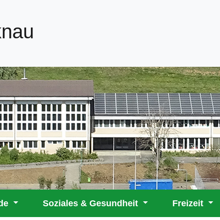
knau
rde
Soziales & Gesundheit
Freizeit