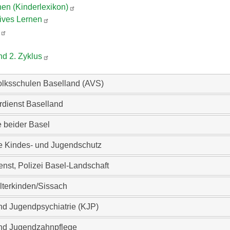
en (Kinderlexikon)
ktives Lernen
nd 2. Zyklus
olksschulen Baselland (AVS)
rdienst Baselland
fe beider Basel
e Kindes- und Jugendschutz
nst, Polizei Basel-Landschaft
terkinden/Sissach
nd Jugendpsychiatrie (KJP)
und Jugendzahnpflege