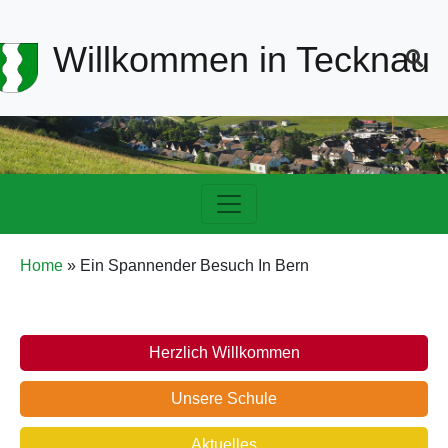
Header-
Willkommen in Tecknau
Navigation
Hauptnavigation
Pfadnavigation
Home
Ein Spannender Besuch In Bern
Schule
Herzlich Willkommen
Unsere Schule
Aktuelles